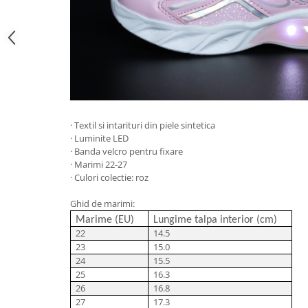
· Textil si intarituri din piele sintetica
· Luminite LED
· Banda velcro pentru fixare
· Marimi 22-27
· Culori colectie: roz
Ghid de marimi:
Marime (EU)
Lungime talpa interior (cm)
22
14.5
23
15.0
24
15.5
25
16.3
26
16.8
27
17.3