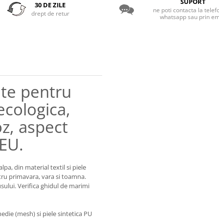
SUPORT
30 DE ZILE
ne poti contacta la telef
drept de retur
whatsapp sau prin em
ite pentru
ecologica,
oz, aspect
 EU.
pa, din material textil si piele
entru primavara, vara si toamna.
ului. Verifica ghidul de marimi
medie (mesh) si piele sintetica PU