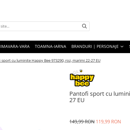
RIMAVARA-VARA
TOAMNA-IARNA
BRANDURI | PERSONAJE
i sport cu luminite Happy Bee 973290, roz, marimi 22-27 EU
Pantofi sport cu lumin
27 EU
149,99 RON
119,99 RON