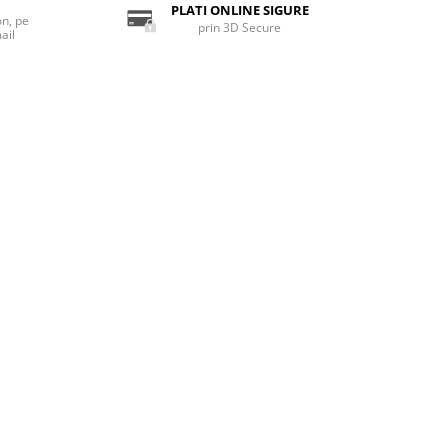
PLATI ONLINE SIGURE
on, pe
prin 3D Secure
ail