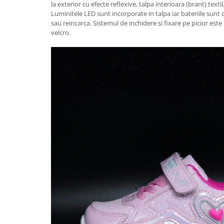
la exterior cu efecte reflexive, talpa interioara (brant) texti
Luminitele LED sunt incorporate in talpa iar bateriile sunt
sau reincarca. Sistemul de inchidere si fixare pe picior este r
velcro.