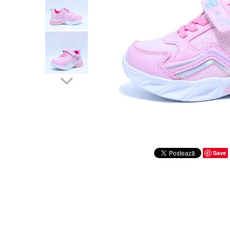
Sonic
Spiderman
Sprox
Street Life
Save