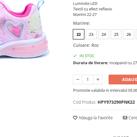
Luminite LED
Textil cu efect reflexiv
Marimi 22-27
Marime
:
22
23
24
25
26
Culoare
:
Roz
IN STOC
Durata de livrare:
Incepand cu 27 
ADAUG
Promotie valabila in intervalul 05.06 
Cod Produs:
HPY973290PNK22
Adauga la Favorite
Cere 