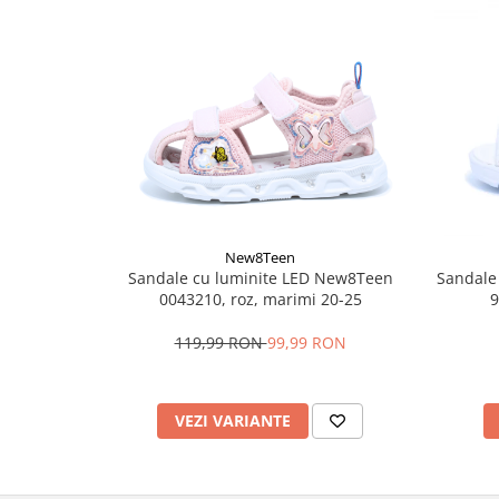
New8Teen
Sandale cu luminite LED New8Teen
Sandale
0043210, roz, marimi 20-25
9
119,99 RON
99,99 RON
VEZI VARIANTE