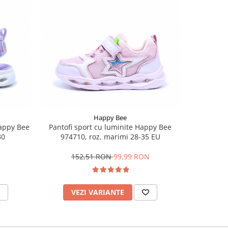
-32%
Happy Bee
Happy Bee
Pantofi sport cu luminite Happy Bee
Sandale fe
30
974710, roz, marimi 28-35 EU
992
N
152,51 RON
99,99 RON
1
VEZI VARIANTE
V