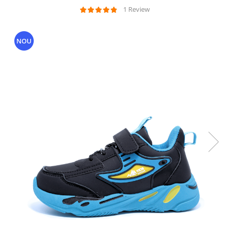
Sonic
1 Review
Spiderman
Sprox
NOU
Street Life