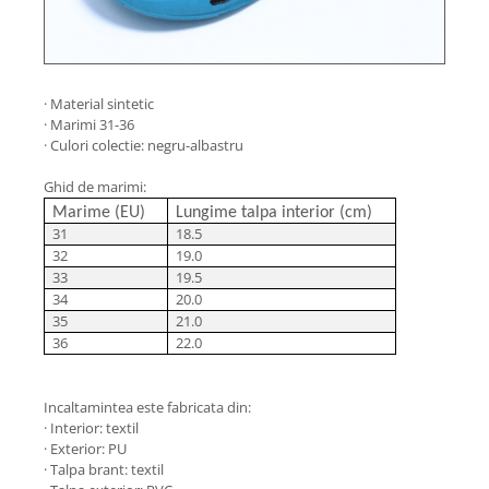
· Material sintetic
· Marimi 31-36
· Culori colectie: negru-albastru
Ghid de marimi:
Marime (EU)
Lungime talpa interior (cm)
31
18.5
32
19.0
33
19.5
34
20.0
35
21.0
36
22.0
Incaltamintea este fabricata din:
· Interior: textil
· Exterior: PU
· Talpa brant: textil