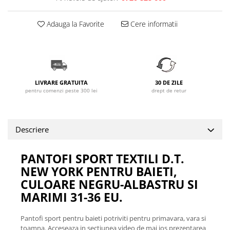
Adauga la Favorite
Cere informatii
LIVRARE GRATUITA
30 DE ZILE
pentru comenzi peste 300 lei
drept de retur
Descriere
PANTOFI SPORT TEXTILI D.T.
NEW YORK PENTRU BAIETI,
CULOARE NEGRU-ALBASTRU SI
MARIMI 31-36 EU.
Pantofi sport pentru baieti potriviti pentru primavara, vara si
toamna. Acceseaza in sectiunea video de mai jos prezentarea