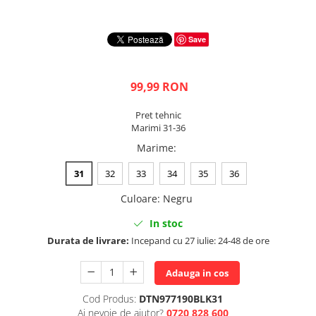
Save
99,99 RON
Pret tehnic
Marimi 31-36
Marime
:
31
32
33
34
35
36
Culoare
:
Negru
In stoc
Durata de livrare:
Incepand cu 27 iulie: 24-48 de ore
Adauga in cos
Cod Produs:
DTN977190BLK31
Ai nevoie de ajutor?
0720 828 600