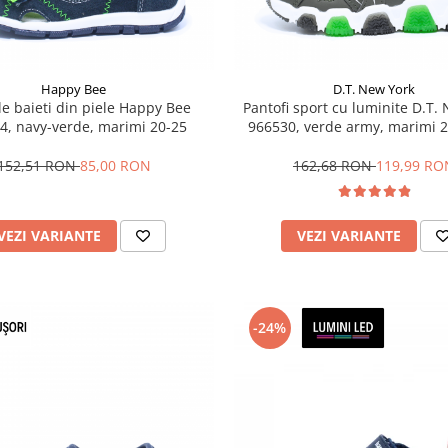
Happy Bee
D.T. New York
e baieti din piele Happy Bee
Pantofi sport cu luminite D.T.
4, navy-verde, marimi 20-25
966530, verde army, marimi 
152,51 RON
85,00 RON
162,68 RON
119,99 RO
VEZI VARIANTE
VEZI VARIANTE
-24%