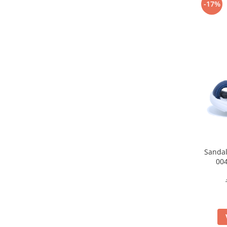
-17%
Sandal
004