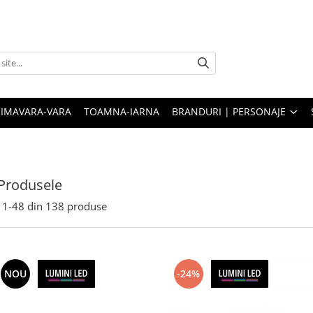
RIMAVARA-VARA
TOAMNA-IARNA
BRANDURI | PERSONAJE
Produsele
1-
48
din
138
produse
NOU
-24%