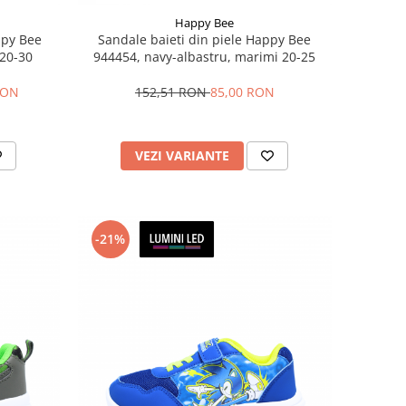
Happy Bee
ppy Bee
Sandale baieti din piele Happy Bee
 20-30
944454, navy-albastru, marimi 20-25
RON
152,51 RON
85,00 RON
VEZI VARIANTE
-21%