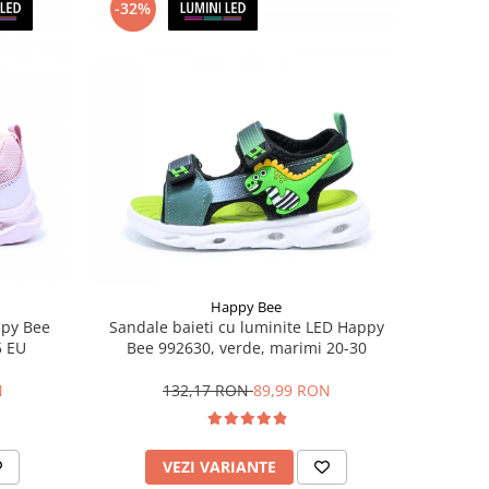
-32%
Happy Bee
ppy Bee
Sandale baieti cu luminite LED Happy
5 EU
Bee 992630, verde, marimi 20-30
N
132,17 RON
89,99 RON
VEZI VARIANTE