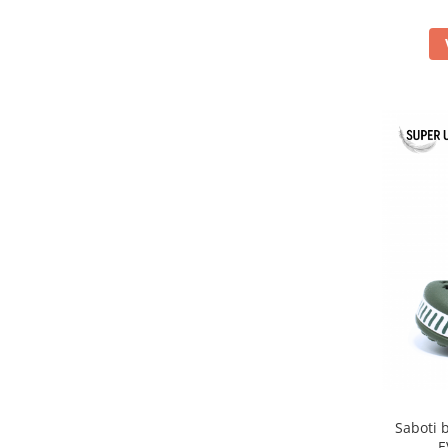
Saboti b
E