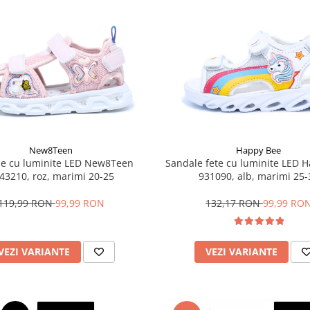
New8Teen
Happy Bee
e cu luminite LED New8Teen
Sandale fete cu luminite LED 
43210, roz, marimi 20-25
931090, alb, marimi 25-
119,99 RON
99,99 RON
132,17 RON
99,99 RO
VEZI VARIANTE
VEZI VARIANTE