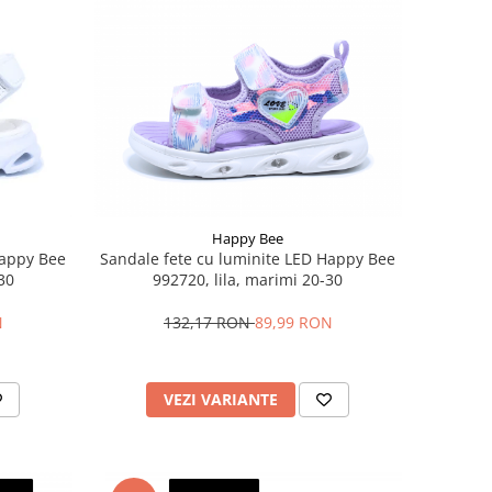
Happy Bee
Happy Bee
Sandale fete cu luminite LED Happy Bee
30
992720, lila, marimi 20-30
N
132,17 RON
89,99 RON
VEZI VARIANTE