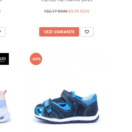
N
132,17 RON
89,99 RON
VEZI VARIANTE
-44%