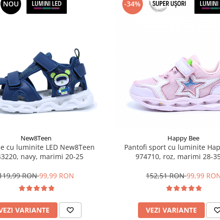
NOU
-34%
New8Teen
Happy Bee
e cu luminite LED New8Teen
Pantofi sport cu luminite Ha
3220, navy, marimi 20-25
974710, roz, marimi 28-3
119,99 RON
99,99 RON
152,51 RON
99,99 RO
VEZI VARIANTE
VEZI VARIANTE