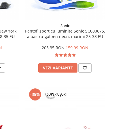
Sonic
 New York
Pantofi sport cu luminite Sonic SC000675,
28-35 EU
albastru-galben neon, marimi 25-33 EU
N
203,35 RON
159,99 RON
VEZI VARIANTE
-35%