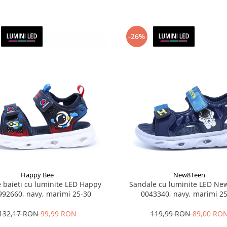
-26%
Happy Bee
New8Teen
 baieti cu luminite LED Happy
Sandale cu luminite LED N
992660, navy, marimi 25-30
0043340, navy, marimi 2
132,17 RON
99,99 RON
119,99 RON
89,00 RO