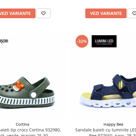
VEZI VARIANTE
VEZI VARIANTE
-32%
Cortina
Happy Bee
aieti tip crocs Cortina 932980,
Sandale baieti cu luminite L
VA, verde, marimi 25-30
Bee 977650, navy, 28-3