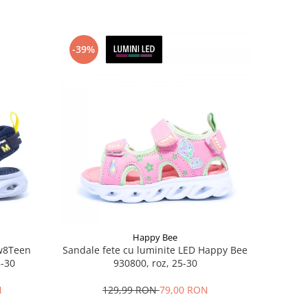
-39%
Happy Bee
ew8Teen
Sandale fete cu luminite LED Happy Bee
5-30
930800, roz, 25-30
N
129,99 RON
79,00 RON