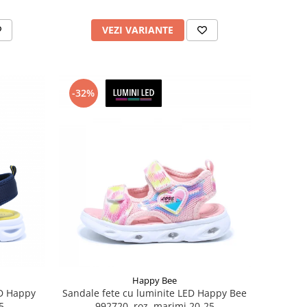
VEZI VARIANTE
-32%
Happy Bee
ED Happy
Sandale fete cu luminite LED Happy Bee
5
992720, roz, marimi 20-25