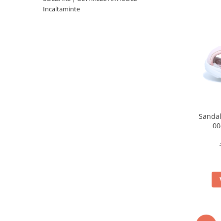
Sonic
Incaltaminte
Spiderman
Sprox
Street Life
Sandal
00