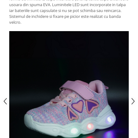
usoara din spuma EVA. Luminitele LED sunt incorporate in talpa
iar bateriile sunt capsulate si nu se pot schimba sau reincarca.
Sistemul de inchidere si fixare pe picior este realizat cu banda
velcro.