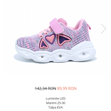
Sonic
Spiderman
Sprox
Street Life
142,34 RON
89,99 RON
Luminite LED
Marimi 25-30
Talpa EVA