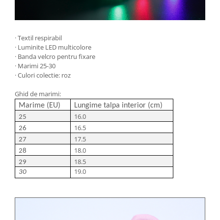
· Textil respirabil
· Luminite LED multicolore
· Banda velcro pentru fixare
· Marimi 25-30
· Culori colectie: roz
Ghid de marimi:
Marime (EU)
Lungime talpa interior (cm)
16.0
25
16.5
26
17.5
27
18.0
28
18.5
29
19.0
30