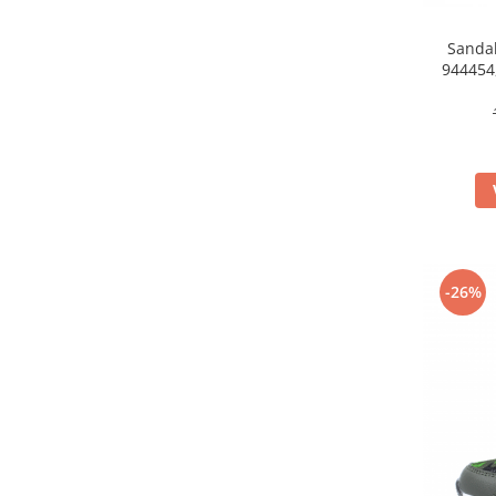
Sandal
944454
-26%