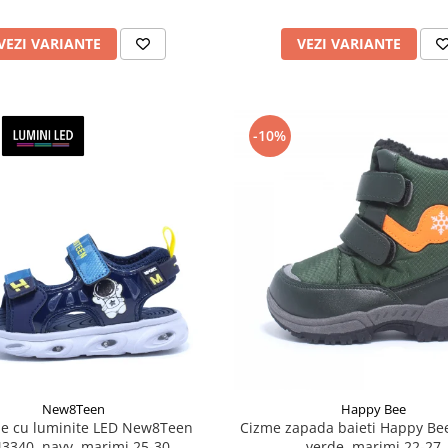
VEZI VARIANTE
VEZI VARIANTE
-10%
New8Teen
Happy Bee
e cu luminite LED New8Teen
Cizme zapada baieti Happy Be
3340, navy, marimi 25-30
verde, marimi 22-27