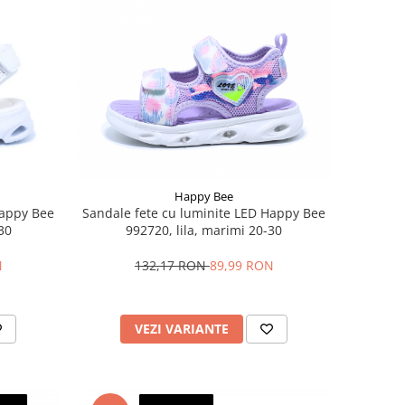
Happy Bee
Happy Bee
Sandale fete cu luminite LED Happy Bee
30
992720, lila, marimi 20-30
N
132,17 RON
89,99 RON
VEZI VARIANTE