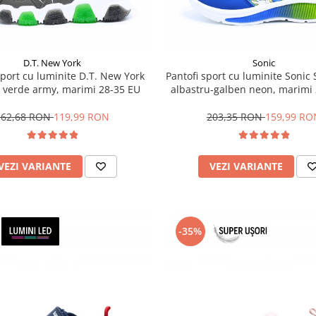
D.T. New York
Sonic
sport cu luminite D.T. New York
Pantofi sport cu luminite Sonic
 verde army, marimi 28-35 EU
albastru-galben neon, marimi
162,68 RON
119,99 RON
203,35 RON
159,99 RO
VEZI VARIANTE
VEZI VARIANTE
-35%