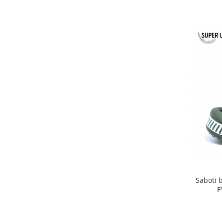
Saboti b
E