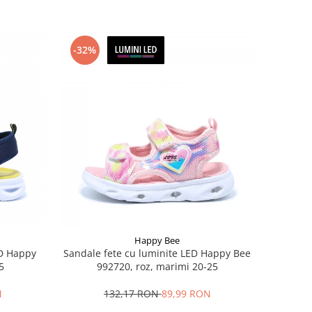
-32%
Happy Bee
ED Happy
Sandale fete cu luminite LED Happy Bee
5
992720, roz, marimi 20-25
N
132,17 RON
89,99 RON