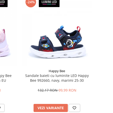
-24%
Happy Bee
ppy Bee
Sandale baieti cu luminite LED Happy
5 EU
Bee 992660, navy, marimi 25-30
N
132,17 RON
99,99 RON
VEZI VARIANTE