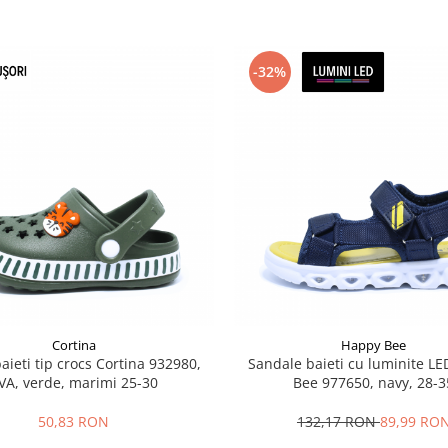
-32%
Cortina
Happy Bee
aieti tip crocs Cortina 932980,
Sandale baieti cu luminite L
VA, verde, marimi 25-30
Bee 977650, navy, 28-3
50,83 RON
132,17 RON
89,99 RO