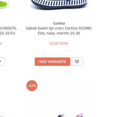
Cortina
 SC000675,
Saboti baieti tip crocs Cortina 932980,
 25-33 EU
EVA, navy, marimi 25-30
N
50,83 RON
VEZI VARIANTE
-32%