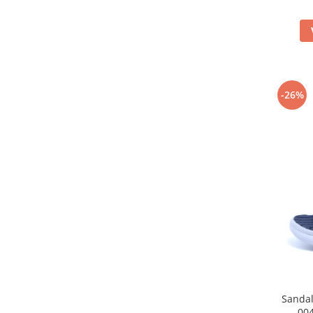
-26%
Sandal
004