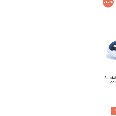
-17%
Sandal
004