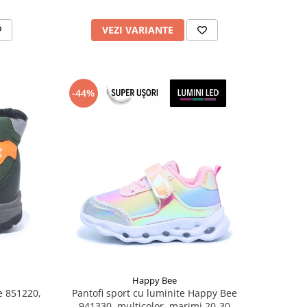
VEZI VARIANTE
-44%
Happy Bee
e 851220,
Pantofi sport cu luminite Happy Bee
941330, multicolor, marimi 20-30