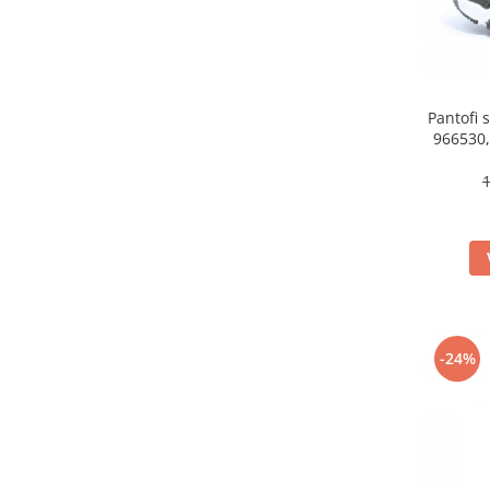
Pantofi 
966530,
-24%