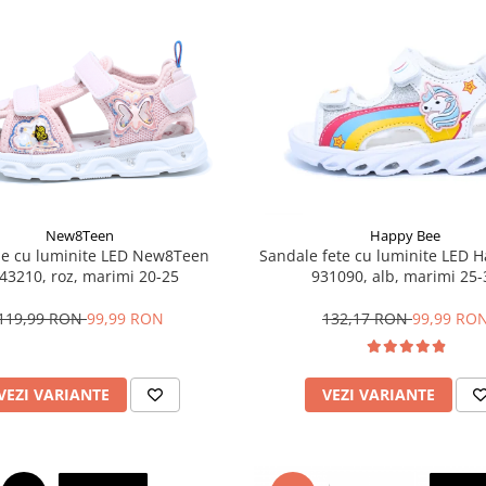
New8Teen
Happy Bee
e cu luminite LED New8Teen
Sandale fete cu luminite LED 
43210, roz, marimi 20-25
931090, alb, marimi 25-
119,99 RON
99,99 RON
132,17 RON
99,99 RO
VEZI VARIANTE
VEZI VARIANTE