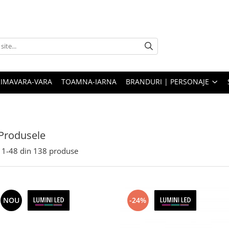
RIMAVARA-VARA
TOAMNA-IARNA
BRANDURI | PERSONAJE
Produsele
1-
48
din
138
produse
NOU
-24%