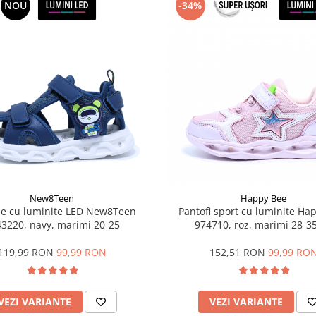
NOU
-34%
New8Teen
Happy Bee
e cu luminite LED New8Teen
Pantofi sport cu luminite Ha
3220, navy, marimi 20-25
974710, roz, marimi 28-3
119,99 RON
99,99 RON
152,51 RON
99,99 RO
VEZI VARIANTE
VEZI VARIANTE