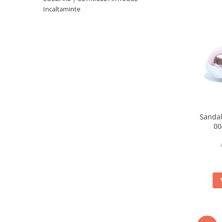
Sonic
Incaltaminte
Spiderman
Sprox
Street Life
Sandal
00