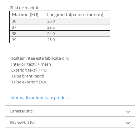
Ghid de marimi:
Marime (EU)
Lungime talpa interior (cm)
36
23.0
37
23.5
38
24.0
39
25.0
Incaltamintea este fabricata din:
· Interior: textil + mesh
· Exterior: textil + PU
· Talpa brant: textil
· Talpa exterior: EVA
​​​​
Informatii conformitate produs
Caracteristici
Review-uri
(0)