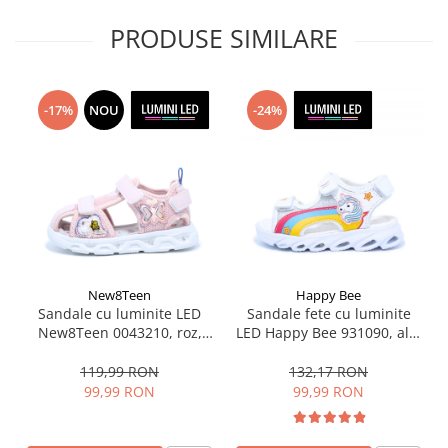
PRODUSE SIMILARE
-17%
NOU
-24%
New8Teen
Happy Bee
Sandale cu luminite LED
Sandale fete cu luminite
New8Teen 0043210, roz,
LED Happy Bee 931090, alb,
marimi 20-25
marimi 25-30
119,99 RON
132,17 RON
99,99 RON
99,99 RON