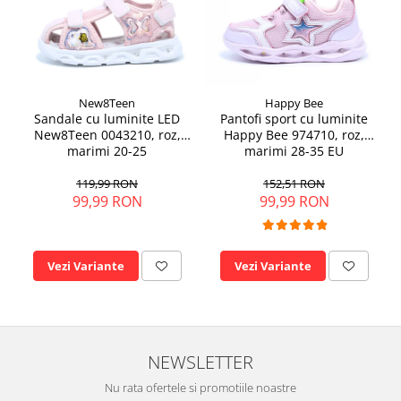
New8Teen
Happy Bee
Sandale cu luminite LED
Pantofi sport cu luminite
New8Teen 0043210, roz,
Happy Bee 974710, roz,
marimi 20-25
marimi 28-35 EU
119,99 RON
152,51 RON
99,99 RON
99,99 RON
Vezi Variante
Vezi Variante
NEWSLETTER
Nu rata ofertele si promotiile noastre