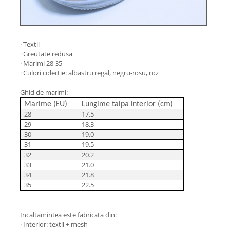
· Textil
· Greutate redusa
· Marimi 28-35
· Culori colectie: albastru regal, negru-rosu, roz
Ghid de marimi:
Marime (EU)
Lungime talpa interior (cm)
28
17.5
29
18.3
30
19.0
31
19.5
32
20.2
33
21.0
34
21.8
35
22.5
Incaltamintea este fabricata din:
· Interior: textil + mesh