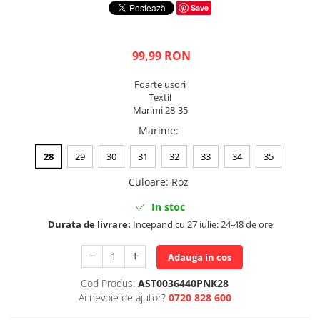
Save
99,99 RON
Foarte usori
Textil
Marimi 28-35
Marime
:
28
29
30
31
32
33
34
35
Culoare
:
Roz
In stoc
Durata de livrare:
Incepand cu 27 iulie: 24-48 de ore
Adauga in cos
Cod Produs:
AST0036440PNK28
Ai nevoie de ajutor?
0720 828 600