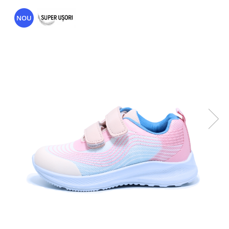
Sonic
Spiderman
NOU
Sprox
Street Life