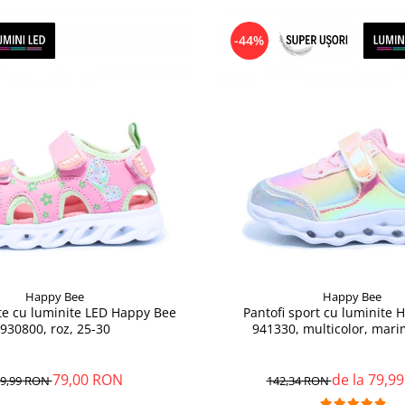
-44%
Happy Bee
Happy Bee
te cu luminite LED Happy Bee
Pantofi sport cu luminite
930800, roz, 25-30
941330, multicolor, mari
79,00 RON
de la 79,9
9,99 RON
142,34 RON