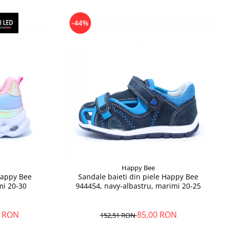
-44%
Happy Bee
 Happy Bee
Sandale baieti din piele Happy Bee
mi 20-30
944454, navy-albastru, marimi 20-25
9 RON
85,00 RON
152,51 RON