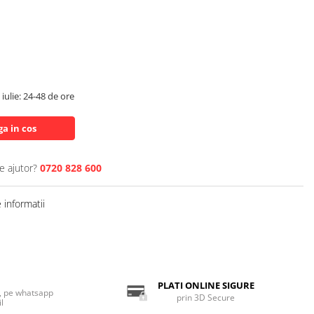
iulie: 24-48 de ore
a in cos
e ajutor?
0720 828 600
informatii
PLATI ONLINE SIGURE
n, pe whatsapp
prin 3D Secure
l