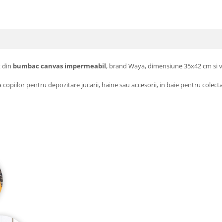
t din
bumbac canvas impermeabil
, brand Waya, dimensiune 35x42 cm si vo
ra copiilor pentru depozitare jucarii, haine sau accesorii, in baie pentru cole