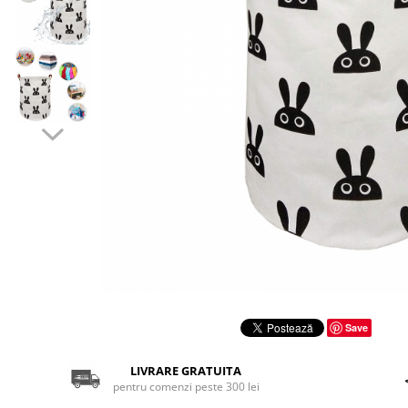
Sonic
Spiderman
Sprox
Street Life
Save
LIVRARE GRATUITA
pentru comenzi peste 300 lei