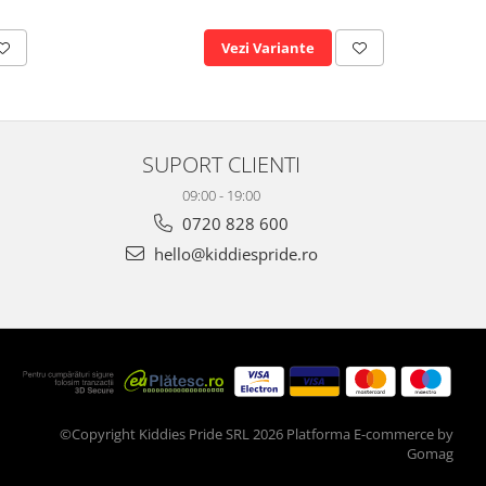
Vezi Variante
SUPORT CLIENTI
09:00 - 19:00
0720 828 600
hello@kiddiespride.ro
©Copyright Kiddies Pride SRL 2026
Platforma E-commerce by
Gomag