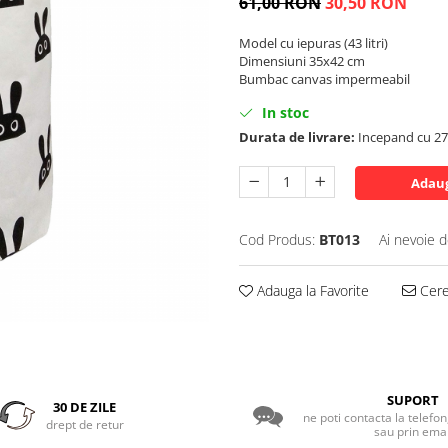
61,00 RON
30,50 RON
Model cu iepuras (43 litri)
Dimensiuni 35x42 cm
Bumbac canvas impermeabil
In stoc
Durata de livrare:
Incepand cu 27 
Adaug
Cod Produs:
BT013
Ai nevoie d
Adauga la Favorite
Cere 
SUPORT
30 DE ZILE
ne poti contacta la telefo
drept de retur
sau prin emai