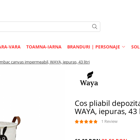
ARA-VARA
TOAMNA-IARNA
BRANDURI | PERSONAJE
SOL
umbac canvas impermeabil, WAYA, iepuras, 43 litri
Cos pliabil depozi
WAYA, iepuras, 43 l
1 Review