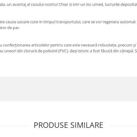
ala, un avantaj al cosului nostru! Chiar si intr-un loc umed, lucrurile depozit
te cauza usoare cute in timpul transportului, care se vor regenera automat in
ator de par.
ru confecţionarea articolelor pentru care este necesară robustețe, precum și 
au uneori din clorură de polivinil (PVC), deși istoric a fost făcută din cânepă
PRODUSE SIMILARE