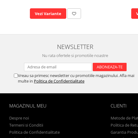
Vezi Variante
NEWSLETTER
Nu rata ofertele si promotiile noastre
Vreau sa primesc newsletter cu promotiile magazinului. Afla mai
multe in
Politica de Confidentialitate
MAGAZINUL MEU
CLIENTI
Despre noi
Metode de Pla
Termeni si Conditii
Politica de Ret
Politica de Confidentialitate
Garantia Produ