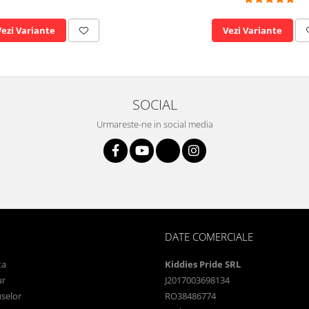
Vezi Variante
Vezi Variante
SOCIAL
Urmareste-ne in social media
DATE COMERCIALE
ta
Kiddies Pride SRL
ur
J2017003698134
selor
RO38486774