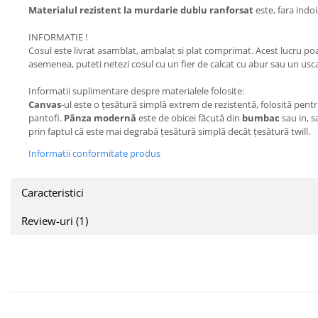
Materialul rezistent la murdarie dublu ranforsat
este, fara indoi
INFORMATIE !
Cosul este livrat asamblat, ambalat si plat comprimat. Acest lucru poa
asemenea, puteti netezi cosul cu un fier de calcat cu abur sau un usc
Informatii suplimentare despre materialele folosite:
Canvas
-ul este o țesătură simplă extrem de rezistentă, folosită pent
pantofi.
Pânza modernă
este de obicei făcută din
bumbac
sau in, s
prin faptul că este mai degrabă țesătură simplă decât țesătură twill.
Informatii conformitate produs
Caracteristici
Review-uri
(1)