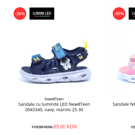
-26%
-39%
New8Teen
Sandale cu luminite LED New8Teen
Sandale fe
0043340, navy, marimi 25-30
89,00 RON
119,99 RON
12