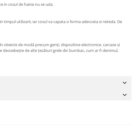
ate in cosul de haine nu se uda.
 timpul utilizarii, iar cosul va capata o forma adecvata si neteda. De
în obiecte de modă precum genți, dispozitive electronice. carcase și
. Se deosebește de alte țesături grele din bumbac, cum ar fi denimul,