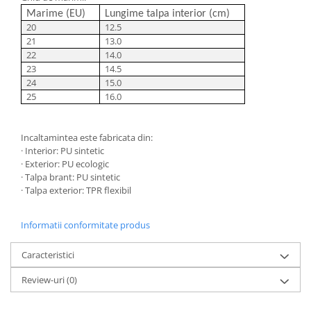
Marime (EU)
Lungime talpa interior (cm)
20
12.5
21
13.0
22
14.0
23
14.5
24
15.0
25
16.0
Incaltamintea este fabricata din:
· Interior: PU sintetic
· Exterior: PU ecologic
· Talpa brant: PU sintetic
· Talpa exterior: TPR flexibil
​​​​
Informatii conformitate produs
Caracteristici
Review-uri
(0)