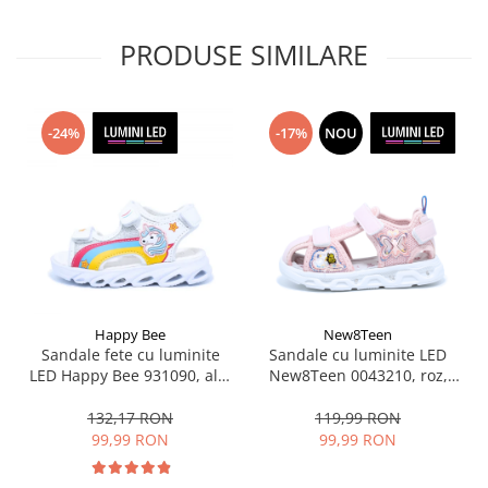
PRODUSE SIMILARE
-24%
-17%
NOU
Happy Bee
New8Teen
Sandale fete cu luminite
Sandale cu luminite LED
LED Happy Bee 931090, alb,
New8Teen 0043210, roz,
marimi 25-30
marimi 20-25
132,17 RON
119,99 RON
99,99 RON
99,99 RON