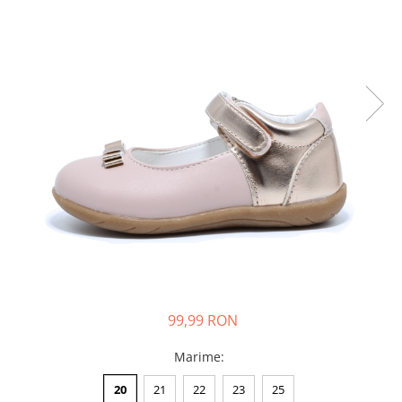
Sonic
Spiderman
Sprox
Street Life
99,99 RON
Marime
:
20
21
22
23
25