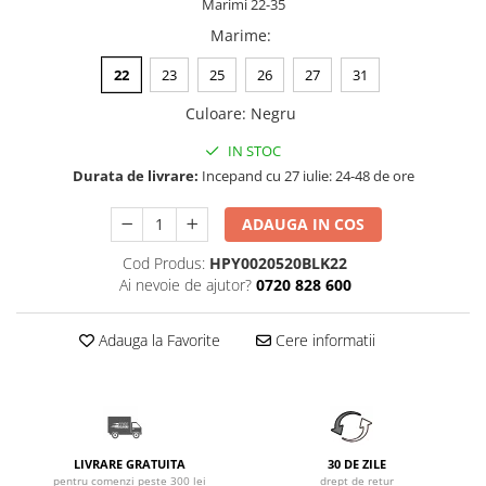
Marimi 22-35
Marime
:
22
23
25
26
27
31
Culoare
:
Negru
IN STOC
Durata de livrare:
Incepand cu 27 iulie: 24-48 de ore
ADAUGA IN COS
Cod Produs:
HPY0020520BLK22
Ai nevoie de ajutor?
0720 828 600
Adauga la Favorite
Cere informatii
LIVRARE GRATUITA
30 DE ZILE
pentru comenzi peste 300 lei
drept de retur