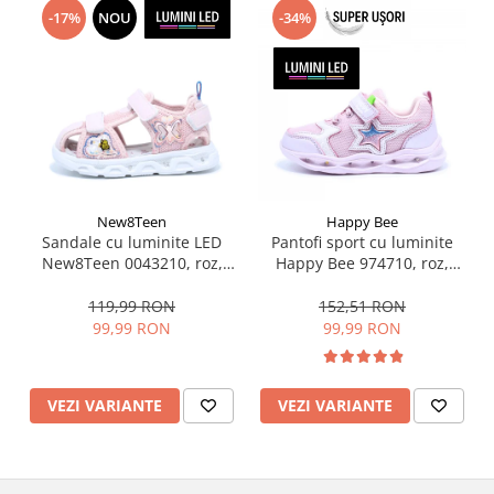
-17%
NOU
-34%
New8Teen
Happy Bee
Sandale cu luminite LED
Pantofi sport cu luminite
New8Teen 0043210, roz,
Happy Bee 974710, roz,
marimi 20-25
marimi 28-35 EU
119,99 RON
152,51 RON
99,99 RON
99,99 RON
VEZI VARIANTE
VEZI VARIANTE