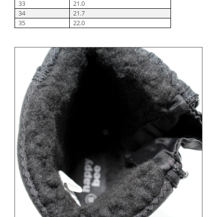
33
21.0
34
21.7
35
22.0