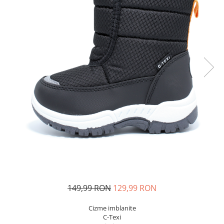
Sonic
Spiderman
Sprox
Street Life
149,99 RON
129,99 RON
Cizme imblanite
C-Texi