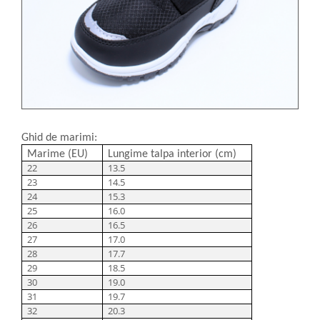
Ghid de marimi:
Marime (EU)
Lungime talpa interior (cm)
22
13.5
23
14.5
24
15.3
25
16.0
26
16.5
27
17.0
28
17.7
29
18.5
30
19.0
31
19.7
32
20.3