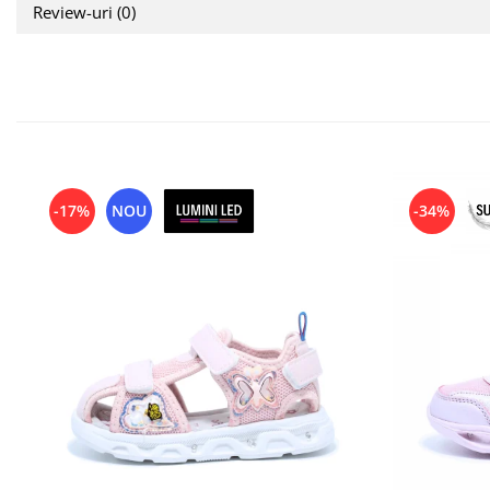
Review-uri
(0)
-17%
NOU
-34%