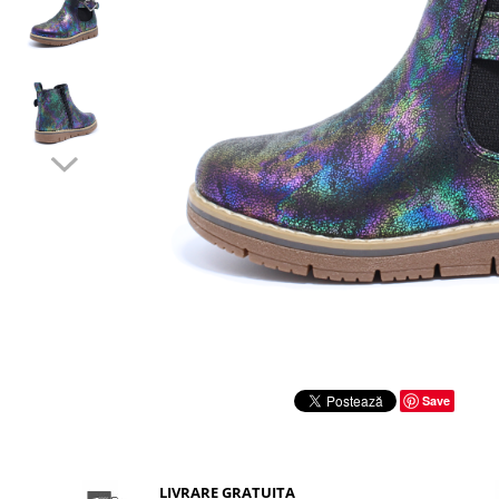
Sonic
Spiderman
Sprox
Street Life
Save
LIVRARE GRATUITA