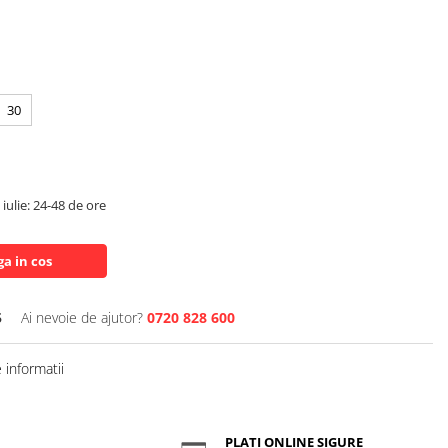
30
iulie: 24-48 de ore
a in cos
5
Ai nevoie de ajutor?
0720 828 600
informatii
PLATI ONLINE SIGURE