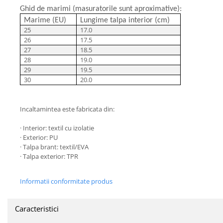
Ghid de marimi (masuratorile sunt aproximative):
Marime (EU)
Lungime talpa interior (cm)
25
17.0
26
17.5
27
18.5
28
19.0
29
19.5
30
20.0
Incaltamintea este fabricata din:
· Interior: textil cu izolatie
· Exterior: PU
· Talpa brant: textil/EVA
· Talpa exterior: TPR
​​​​
Informatii conformitate produs
Caracteristici