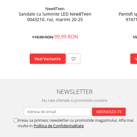
New8Teen
Sandale cu luminite LED New8Teen
Pantofi 
0043210, roz, marimi 20-25
97471
99,99 RON
119,99 RON
15
Vezi Variante
NEWSLETTER
Nu rata ofertele si promotiile noastre
Vreau sa primesc newsletter cu promotiile magazinului. Afla mai
multe in
Politica de Confidentialitate