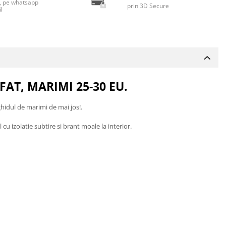
n, pe whatsapp
prin 3D Secure
l
AT, MARIMI 25-30 EU.
ghidul de marimi de mai jos!.
cu izolatie subtire si brant moale la interior.