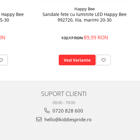
Happy Bee
D Happy Bee
Sandale fete cu luminite LED Happy Bee
25-30
992720, lila, marimi 20-30
ON
89,99 RON
132,17 RON
Vezi Variante
SUPORT CLIENTI
09:00 - 19:00
0720 828 600
hello@kiddiespride.ro