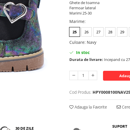
Ghete de toamna
Fermoar lateral
Marimi 25-30
Marime
:
25
26
27
28
29
Culoare
:
Navy
In stoc
Durata de livrare:
Incepand cu 27 
Adaug
Cod Produs:
HPY0008100NAV2
Adauga la Favorite
Cere 
SUPORT
30 DE ZILE