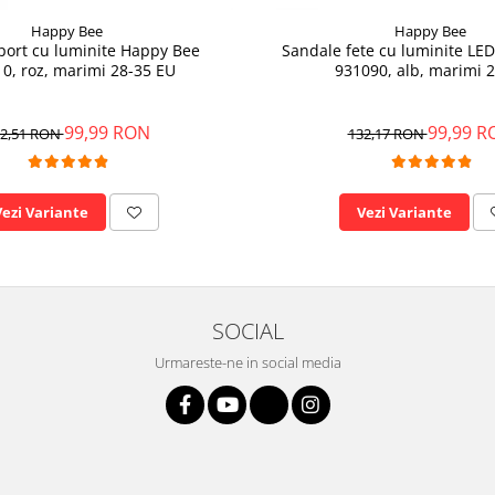
Happy Bee
Happy Bee
sport cu luminite Happy Bee
Sandale fete cu luminite LE
0, roz, marimi 28-35 EU
931090, alb, marimi 
99,99 RON
99,99 R
2,51 RON
132,17 RON
Vezi Variante
Vezi Variante
SOCIAL
Urmareste-ne in social media