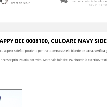
ne poti contacta la telefo
drept de retur
sau prin emai
PPY BEE 0008100, CULOARE NAVY SIDEF
u aspect sidefat, potrivite pentru toamna si zilele blande de iarna. Verifica 
sar prin izolatia potrivita. Materiale folosite: PU sintetic la exterior, textil 