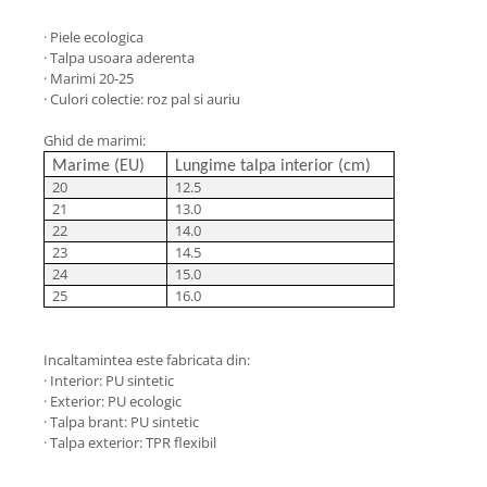
· Piele ecologica
· Talpa usoara aderenta
· Marimi 20-25
· Culori colectie: roz pal si auriu
Ghid de marimi:
Marime (EU)
Lungime talpa interior (cm)
20
12.5
21
13.0
22
14.0
23
14.5
24
15.0
25
16.0
Incaltamintea este fabricata din:
· Interior: PU sintetic
· Exterior: PU ecologic
· Talpa brant: PU sintetic
· Talpa exterior: TPR flexibil
​​​​