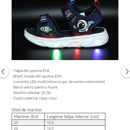
· Talpa din spuma EVA
· Brant moale din spuma EVA
· Luminite LED multicolore cu joc de lumini intermitent
· Benzi velcro pentru fixare
· Marimi colectie: 25-30
· Culori colectie: navy-rosu
Ghid de marimi:
Marime (EU)
Lungime talpa interior (cm)
25
15.5
26
16.5