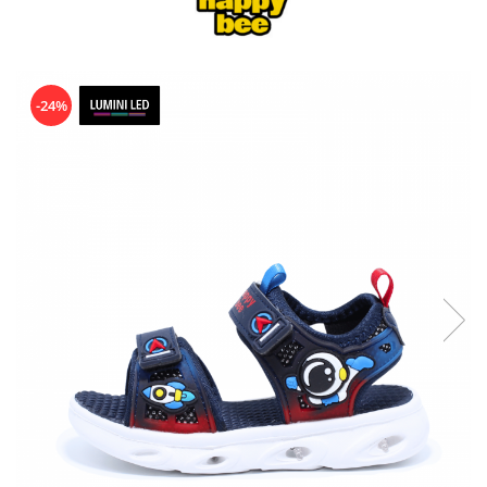
Sonic
Spiderman
Sprox
Street Life
-24%