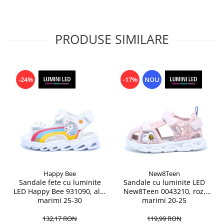
PRODUSE SIMILARE
-24%
-17%
NOU
Happy Bee
New8Teen
Sandale fete cu luminite
Sandale cu luminite LED
LED Happy Bee 931090, alb,
New8Teen 0043210, roz,
marimi 25-30
marimi 20-25
132,17 RON
119,99 RON