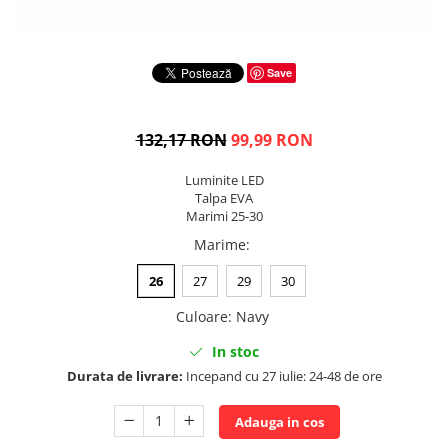
Save
132,17 RON
99,99 RON
Luminite LED
Talpa EVA
Marimi 25-30
Marime
:
26
27
29
30
Culoare
:
Navy
In stoc
Durata de livrare:
Incepand cu 27 iulie: 24-48 de ore
Adauga in cos