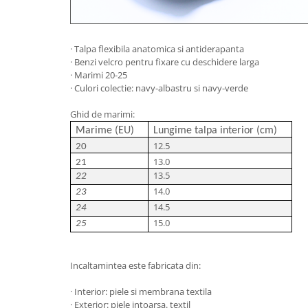
· Talpa flexibila anatomica si antiderapanta
· Benzi velcro pentru fixare cu deschidere larga
· Marimi 20-25
· Culori colectie: navy-albastru si navy-verde
Ghid de marimi:
Marime (EU)
Lungime talpa interior (cm)
12.5
20
13.0
21
13.5
22
14.0
23
14.5
24
15.0
25
Incaltamintea este fabricata din:
· Interior: piele si membrana textila
· Exterior: piele intoarsa. textil