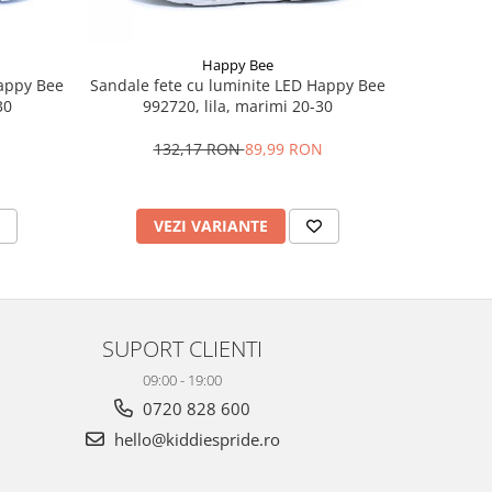
Happy Bee
Happy Bee
Sandale fete cu luminite LED Happy Bee
Sandale
30
992720, lila, marimi 20-30
0043
N
132,17 RON
89,99 RON
1
VEZI VARIANTE
V
SUPORT CLIENTI
09:00 - 19:00
0720 828 600
hello@kiddiespride.ro