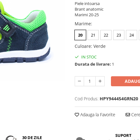
Piele intoarsa
Brant anatomic
Marimi 20-25
Marime
:
20
21
22
23
24
Culoare
:
Verde
IN STOC
Durata de livrare:
1
ADAUG
Cod Produs:
HPY944454GRN20
Adauga la Favorite
Cere 
SUPORT
30 DE ZILE