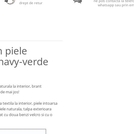
ne poti contacta la telef
drept de retur
whatsapp sau prin em
 piele
 navy-verde
aturala la interior, brant
 de mai jos!
extila la interior, piele intoarsa
piele naturala, talpa exterioara
zat cu doua benzi velcro si cu o