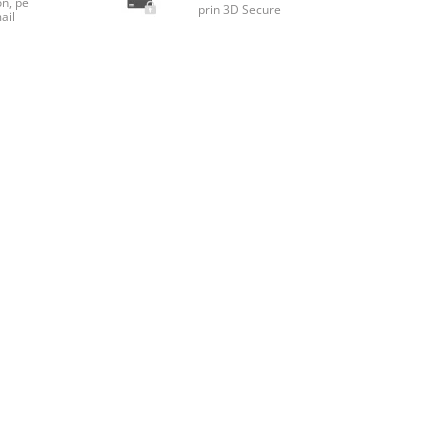
on, pe
prin 3D Secure
ail