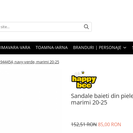
RIMAVARA-VARA
TOAMNA-IARNA
BRANDURI | PERSONAJE
 944454, navy-verde, marimi 20-25
Sandale baieti din pie
marimi 20-25
152,51 RON
85,00 RON