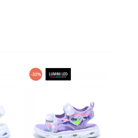
-32%
-17%