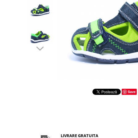
Sonic
Spiderman
Sprox
Street Life
Save
LIVRARE GRATUITA