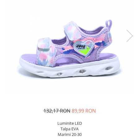
Sonic
Spiderman
Sprox
Street Life
132,17 RON
89,99 RON
Luminite LED
Talpa EVA
Marimi 20-30