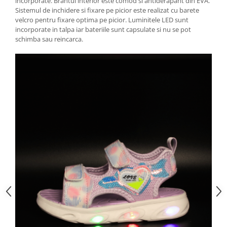
incorporate. Brantul interior este comod si antiderapant din EVA.
Sistemul de inchidere si fixare pe picior este realizat cu barete
velcro pentru fixare optima pe picior. Luminitele LED sunt
incorporate in talpa iar bateriile sunt capsulate si nu se pot
schimba sau reincarca.