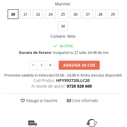
Marime
:
20
21
22
24
25
26
27
28
29
30
Culoare
:
Mov
IN STOC
Durata de livrare:
Incepand cu 27 iulie: 24-48 de ore
ADAUGA IN COS
Promotie valabila in intervalul 05.06 - 24.08 in limita stocului disponibil.
Cod Produs:
HPY992720LLC20
Ai nevoie de ajutor?
0720 828 600
Adauga la Favorite
Cere informatii