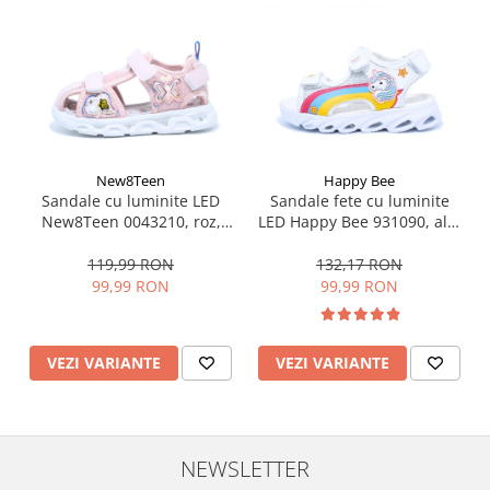
New8Teen
Happy Bee
Sandale cu luminite LED
Sandale fete cu luminite
New8Teen 0043210, roz,
LED Happy Bee 931090, alb,
marimi 20-25
marimi 25-30
119,99 RON
132,17 RON
99,99 RON
99,99 RON
VEZI VARIANTE
VEZI VARIANTE
NEWSLETTER