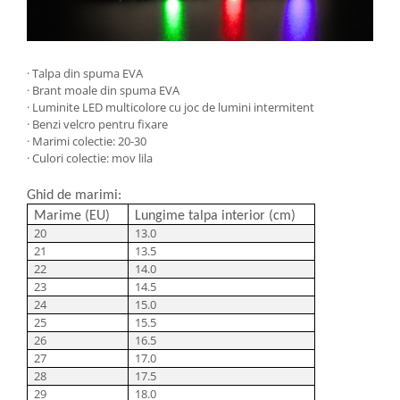
· Talpa din spuma EVA
· Brant moale din spuma EVA
· Luminite LED multicolore cu joc de lumini intermitent
· Benzi velcro pentru fixare
· Marimi colectie: 20-30
· Culori colectie: mov lila
Ghid de marimi:
Marime (EU)
Lungime talpa interior (cm)
20
13.0
21
13.5
22
14.0
23
14.5
24
15.0
25
15.5
26
16.5
27
17.0
28
17.5
29
18.0