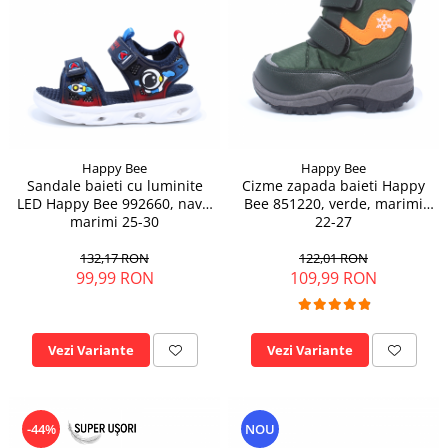
Happy Bee
Happy Bee
Sandale baieti cu luminite
Cizme zapada baieti Happy
LED Happy Bee 992660, navy,
Bee 851220, verde, marimi
marimi 25-30
22-27
132,17 RON
122,01 RON
99,99 RON
109,99 RON
Vezi Variante
Vezi Variante
-44%
NOU