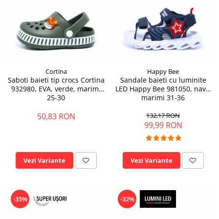
Cortina
Happy Bee
Saboti baieti tip crocs Cortina
Sandale baieti cu luminite
932980, EVA, verde, marimi
LED Happy Bee 981050, navy,
25-30
marimi 31-36
50,83 RON
132,17 RON
99,99 RON
Vezi Variante
Vezi Variante
-35%
-32%