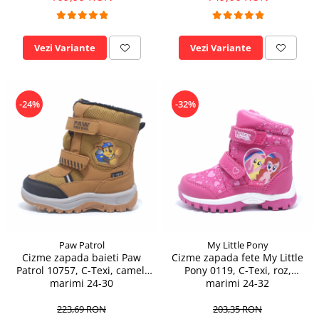
Vezi Variante
Vezi Variante
-24%
-32%
Paw Patrol
My Little Pony
Cizme zapada baieti Paw
Cizme zapada fete My Little
Patrol 10757, C-Texi, camel,
Pony 0119, C-Texi, roz,
marimi 24-30
marimi 24-32
223,69 RON
203,35 RON