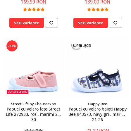
169,99 RON
139,00 RON
Vezi Variante
Vezi Variante
-37%
Street Life by Chaussexpo
Happy Bee
Papuci cu velcro fete Street
Papuci cu velcro baieti Happy
Life 272933, roz , marimi 25-
Bee 943573, navy-gri , marimi
30
21-26
71,17 RON
71,17 RON