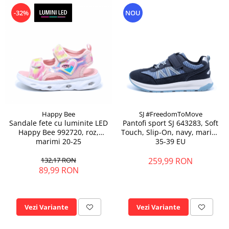
-32%
NOU
Happy Bee
SJ #FreedomToMove
Sandale fete cu luminite LED
Pantofi sport SJ 643283, Soft
Happy Bee 992720, roz,
Touch, Slip-On, navy, marimi
marimi 20-25
35-39 EU
132,17 RON
259,99 RON
89,99 RON
Vezi Variante
Vezi Variante