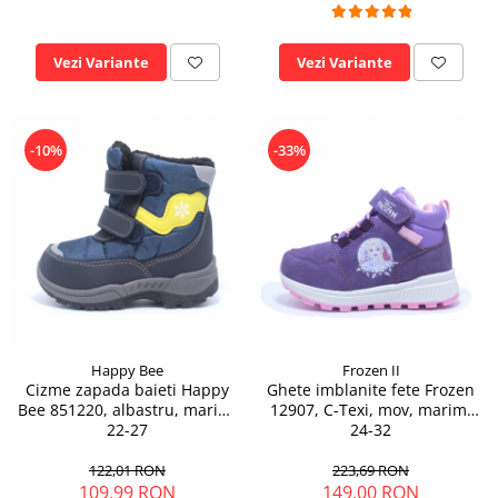
Vezi Variante
Vezi Variante
-10%
-33%
Happy Bee
Frozen II
Cizme zapada baieti Happy
Ghete imblanite fete Frozen
Bee 851220, albastru, marimi
12907, C-Texi, mov, marimi
22-27
24-32
122,01 RON
223,69 RON
109,99 RON
149,00 RON