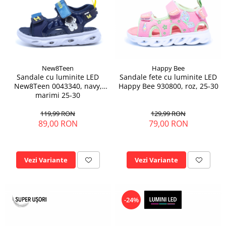
New8Teen
Happy Bee
Sandale cu luminite LED
Sandale fete cu luminite LED
New8Teen 0043340, navy,
Happy Bee 930800, roz, 25-30
marimi 25-30
119,99 RON
129,99 RON
89,00 RON
79,00 RON
Vezi Variante
Vezi Variante
-24%