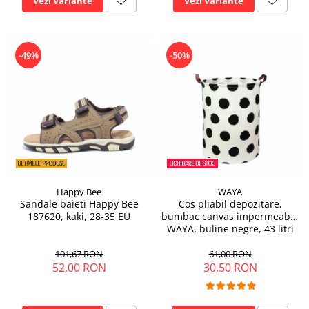
Vezi Variante
Vezi Variante
-49%
-50%
Happy Bee
WAYA
Sandale baieti Happy Bee
Cos pliabil depozitare,
187620, kaki, 28-35 EU
bumbac canvas impermeabil,
WAYA, buline negre, 43 litri
101,67 RON
61,00 RON
52,00 RON
30,50 RON