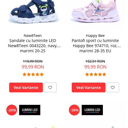
New8Teen
Happy Bee
Sandale cu luminite LED
Pantofi sport cu luminite
New8Teen 0043220, navy,
Happy Bee 974710, roz,
marimi 20-25
marimi 28-35 EU
119,99 RON
152,51 RON
99,99 RON
99,99 RON
Vezi Variante
Vezi Variante
-26%
-39%