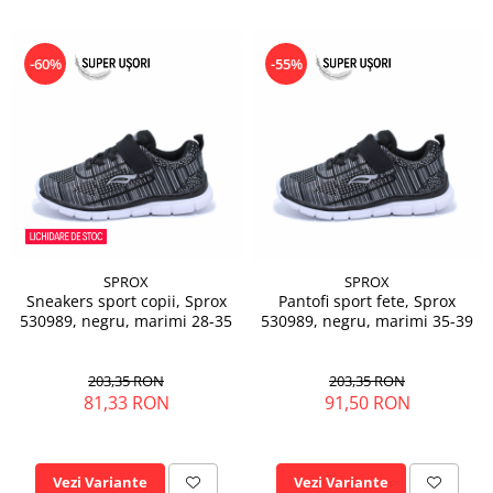
-60%
-55%
SPROX
SPROX
Sneakers sport copii, Sprox
Pantofi sport fete, Sprox
530989, negru, marimi 28-35
530989, negru, marimi 35-39
203,35 RON
203,35 RON
81,33 RON
91,50 RON
Vezi Variante
Vezi Variante