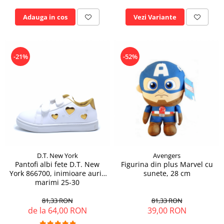
Adauga in cos
Vezi Variante
-21%
-52%
D.T. New York
Avengers
Pantofi albi fete D.T. New
Figurina din plus Marvel cu
York 866700, inimioare aurii,
sunete, 28 cm
marimi 25-30
81,33 RON
81,33 RON
de la 64,00 RON
39,00 RON