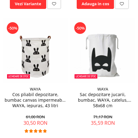
Vezi Variante
Adauga in cos
-50%
-50%
WAYA
WAYA
Cos pliabil depozitare,
Sac depozitare jucarii,
bumbac canvas impermeabil,
bumbac, WAYA, catelus,
WAYA, iepuras, 43 litri
58x68 cm
61,00 RON
71,17 RON
30,50 RON
35,59 RON