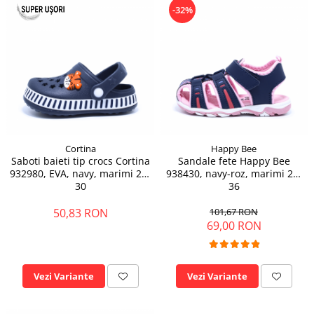
-32%
Cortina
Happy Bee
Saboti baieti tip crocs Cortina
Sandale fete Happy Bee
932980, EVA, navy, marimi 25-
938430, navy-roz, marimi 25-
30
36
50,83 RON
101,67 RON
69,00 RON
Vezi Variante
Vezi Variante