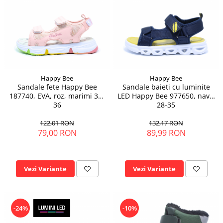
Happy Bee
Happy Bee
Sandale fete Happy Bee
Sandale baieti cu luminite
187740, EVA, roz, marimi 31-
LED Happy Bee 977650, navy,
36
28-35
122,01 RON
132,17 RON
79,00 RON
89,99 RON
Vezi Variante
Vezi Variante
-24%
-10%