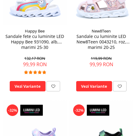
Sonic
Spiderman
Sprox
Street Life
Happy Bee
New8Teen
Sandale fete cu luminite LED
Sandale cu luminite LED
Happy Bee 931090, alb,
New8Teen 0043210, roz,
marimi 25-30
marimi 20-25
132,17 RON
119,99 RON
99,99 RON
99,99 RON
Vezi Variante
Vezi Variante
-32%
-32%