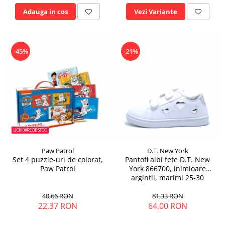
Adauga in cos
Vezi Variante
-45%
-21%
Paw Patrol
D.T. New York
Set 4 puzzle-uri de colorat,
Pantofi albi fete D.T. New
Paw Patrol
York 866700, inimioare
argintii, marimi 25-30
40,66 RON
81,33 RON
22,37 RON
64,00 RON