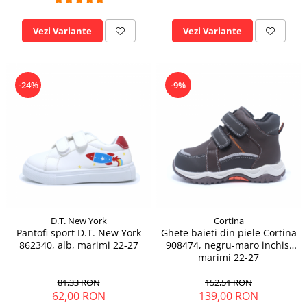
Vezi Variante
Vezi Variante
-24%
-9%
D.T. New York
Cortina
Pantofi sport D.T. New York
Ghete baieti din piele Cortina
862340, alb, marimi 22-27
908474, negru-maro inchis,
marimi 22-27
81,33 RON
152,51 RON
62,00 RON
139,00 RON