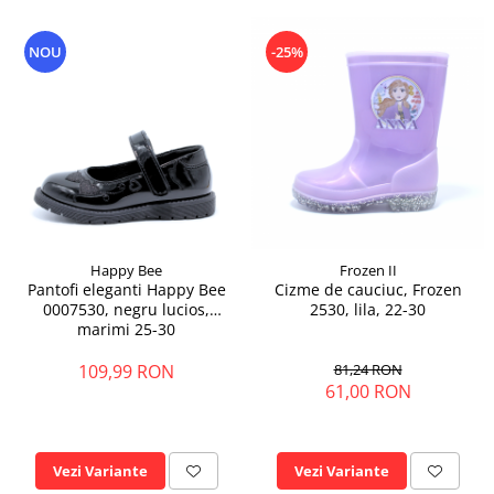
NOU
-25%
Happy Bee
Frozen II
Pantofi eleganti Happy Bee
Cizme de cauciuc, Frozen
0007530, negru lucios,
2530, lila, 22-30
marimi 25-30
109,99 RON
81,24 RON
61,00 RON
Vezi Variante
Vezi Variante