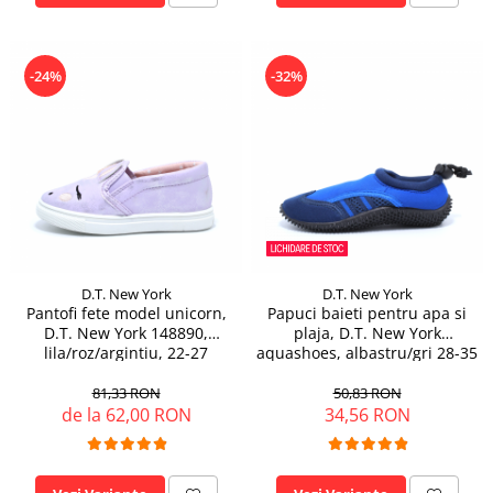
-24%
-32%
D.T. New York
D.T. New York
Pantofi fete model unicorn,
Papuci baieti pentru apa si
D.T. New York 148890,
plaja, D.T. New York
lila/roz/argintiu, 22-27
aquashoes, albastru/gri 28-35
81,33 RON
50,83 RON
de la 62,00 RON
34,56 RON