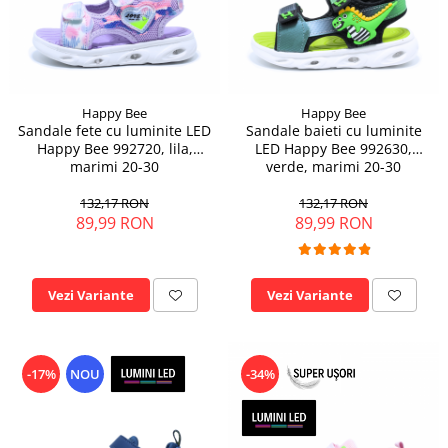
Happy Bee
Happy Bee
Sandale fete cu luminite LED
Sandale baieti cu luminite
Happy Bee 992720, lila,
LED Happy Bee 992630,
marimi 20-30
verde, marimi 20-30
132,17 RON
132,17 RON
89,99 RON
89,99 RON
Vezi Variante
Vezi Variante
-17%
NOU
-34%