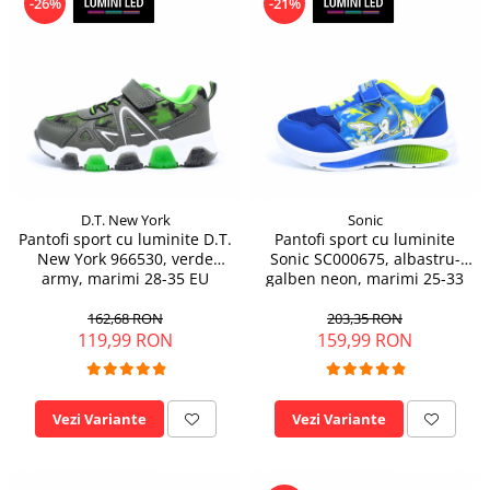
-26%
-21%
D.T. New York
Sonic
Pantofi sport cu luminite D.T.
Pantofi sport cu luminite
New York 966530, verde
Sonic SC000675, albastru-
army, marimi 28-35 EU
galben neon, marimi 25-33
EU
162,68 RON
203,35 RON
119,99 RON
159,99 RON
Vezi Variante
Vezi Variante